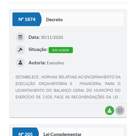
Nº 1874
Decreto
Data:
30/11/2020
Situação:
EM VIGOR
Autoria:
Executivo
(ESTABELECE , NORMAS RELATIVAS AO ENCERRAMENTO DA
EXECUÇÃO ORÇAMENTÁRIA E · FINANCEIRA, PARA O
LEVANTAMENTO DO BALANÇO GERAL DO MUNICÍPIO DO
EXERCÍCIO DE 2.020, FACE ÀS RECOMENDAÇÕES DA LEI .
COMPLEMENTAR No 101100 LEI DE RESPONSABILIDADE
FISCAL, E DÁ OUTRAS · PROVIDÊNCIAS).
BAIXAR
GOSTEI
Nº 205
Lei Complementar