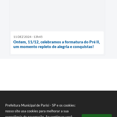
11 DEZ 2024 - 13h45
Ontem, 11/12, celebramos a formatura do Pré II,
um momento repleto de alegria e conquistas!
Prefeitura Municipal de Parisi - SP e os cookies:
nosso site usa cookies para melhorar a sua
experiência de navegação. Ao continuar você