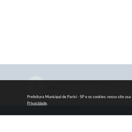
Rua: Aurélio Parizi, 232 - Centro
Parisi / SP
Prefeitura Municipal de Parisi - SP e os cookies: nosso site 
Privacidade
.
CIDADÃ
e-SIC
Ouvidor