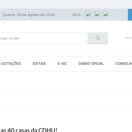
Quarta, 05 de agosto de 2026
SIGA
Aces
LICITAÇÕES
EDITAIS
E-SIC
DIÁRIO OFICIAL
CONSELH
a as 40 casas da CDHU!