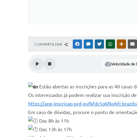
COMPARTILHAR
FACEBOOK
MESSENGER
TWITTER
WHATSAPP
OUTRAS
Velocidade de l
Estão abertas as inscrições para as 40 casas 
Os interessados já podem realizar sua inscrição de
https://app-inscricao-prd-gufkfdc5g6fkghfr.brazils
Em caso de dúvidas, procure o ponto de orientação
Das 8h às 11h
Das 13h às 17h