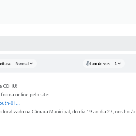
 MÍDIAS
RECEBA NOTÍCIAS
eitura:
Tom de voz:
da CDHU!
 forma online pelo site:
outh-01...
 localizado na Câmara Municipal, do dia 19 ao dia 27, nos horár