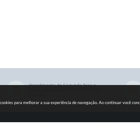
Atendimento de Segunda-feira a
Sexta-feira das 08:00 ás 11:00 - 13:00
ás 17:00
usa cookies para melhorar a sua experiência de navegação. Ao continuar você co
O
EMPRESA
SERVIDOR
Licitações
WebMail
ia
Contratos
Holerite Online