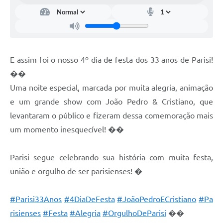
E assim foi o nosso 4º dia de festa dos 33 anos de Parisi!
��
Uma noite especial, marcada por muita alegria, animação
e um grande show com João Pedro & Cristiano, que
levantaram o público e fizeram dessa comemoração mais
um momento inesquecível! ��
Parisi segue celebrando sua história com muita festa,
união e orgulho de ser parisienses! �
#Parisi33Anos
#4DiaDeFesta
#JoãoPedroECristiano
#Pa
risienses
#Festa
#Alegria
#OrgulhoDeParisi
��