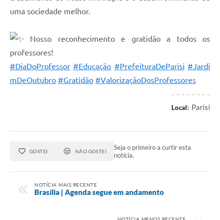
uma sociedade melhor.
Nosso reconhecimento e gratidão a todos os
professores!
#DiaDoProfessor
#Educação
#PrefeituraDeParisi
#Jardi
mDeOutubro
#Gratidão
#ValorizaçãoDosProfessores
Parisi
Local:
Seja o primeiro a curtir esta
GOSTEI
NÃO GOSTEI
notícia.
NOTÍCIA MAIS RECENTE
Brasília | Agenda segue em andamento
NOTÍCIA MENOS RECENTE