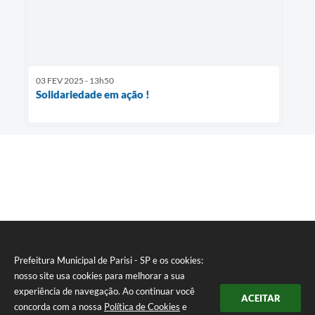
03 FEV 2025 - 13h50
Solidariedade em ação !
Prefeitura Municipal de Parisi - SP e os cookies:
nosso site usa cookies para melhorar a sua
experiência de navegação. Ao continuar você
ACEITAR
concorda com a nossa
Política de Cookies
e