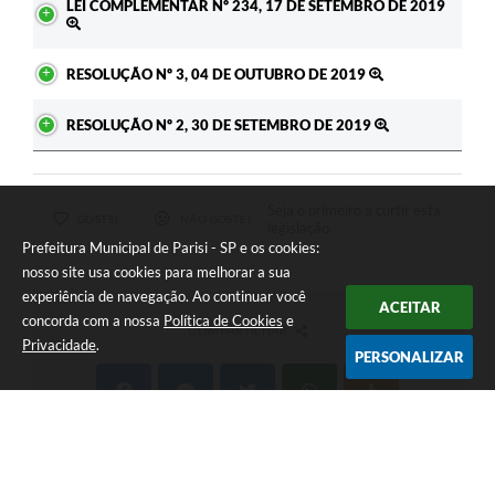
LEI COMPLEMENTAR Nº 234, 17 DE SETEMBRO DE 2019
RESOLUÇÃO Nº 3, 04 DE OUTUBRO DE 2019
RESOLUÇÃO Nº 2, 30 DE SETEMBRO DE 2019
Seja o primeiro a curtir esta
GOSTEI
NÃO GOSTEI
legislação.
Prefeitura Municipal de Parisi - SP e os cookies:
nosso site usa cookies para melhorar a sua
experiência de navegação. Ao continuar você
ACEITAR
concorda com a nossa
Política de Cookies
e
COMPARTILHAR
Privacidade
.
PERSONALIZAR