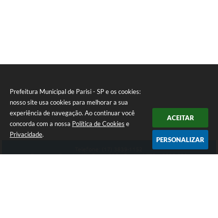
Prefeitura Municipal de Parisi - SP e os cookies:
nosso site usa cookies para melhorar a sua
experiência de navegação. Ao continuar você
ACEITAR
concorda com a nossa
Política de Cookies
e
Privacidade
.
PERSONALIZAR
Telefone: (17) 3839-1152
Endereço: Rua: Aurélio Parizi, 232 - Centro | CEP: 15525-000
Atendimento de Segunda-feira a Sexta-feira das 08:00 ás 11:00 - 13:00 ás 17:00
CNPJ: 59.858.134/0001-90
Prefeitura Municipal de Parisi - SP
Versão do Sistema:
3.5.3 - 19/06/2026
Portal atualizado em:
10/08/2026 14:04
Dados Abertos