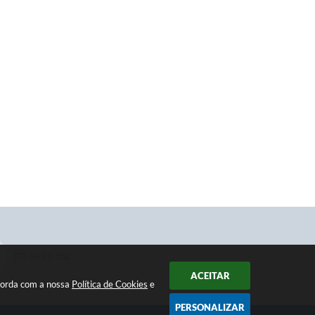
(17) 3839-1152
ACEITAR
ncorda com a nossa
Política de Cookies
e
PERSONALIZAR