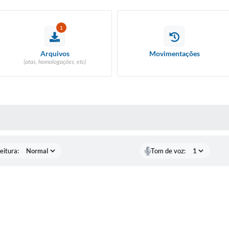
1
Arquivos
Movimentações
(atas, homologações, etc)
 MÍDIAS
eitura:
Tom de voz: