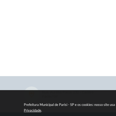
Rua: Aurélio Parizi, 232 - Centro
Parisi / SP
Prefeitura Municipal de Parisi - SP e os cookies: nosso site 
Privacidade
.