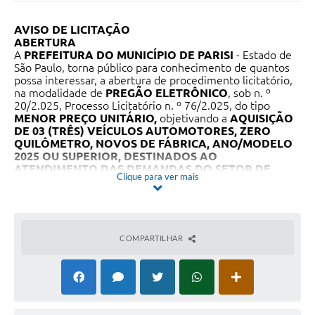
AVISO DE LICITAÇÃO
ABERTURA
A
PREFEITURA DO MUNICÍPIO DE PARISI
- Estado de
São Paulo, torna público para conhecimento de quantos
possa interessar, a abertura de procedimento licitatório,
na modalidade de
PREGÃO ELETRÔNICO
, sob n. º
20/2.025, Processo Licitatório n. º 76/2.025, do tipo
MENOR PREÇO UNITÁRIO,
objetivando a
AQUISIÇÃO
DE 03 (TRÊS) VEÍCULOS AUTOMOTORES, ZERO
QUILÔMETRO, NOVOS DE FÁBRICA, ANO/MODELO
2025 OU SUPERIOR, DESTINADOS AO
ATENDIMENTO DAS DEMANDAS DO SETOR DE
Clique para ver mais
SAÚDE DO MUNICÍPIO DE PARISI/SP, CONFORME
ESPECIFICAÇÕES TÉCNICAS, CARACTERÍSTICAS E
CONDIÇÕES ESTABELECIDAS NO TERMO DE
REFERÊNCIA
, com as seguintes características:
O recebimento das Propostas acontecerá até o dia
25 de
COMPARTILHAR
setembro de 2.025
até às
08h45m
(Horário de Brasília) e
o Início da Sessão de
DISPUTA DE LANCES
ocorrerá a
partir das
09h00m
do dia
25 de setembro de 2.025
(Horário de Brasília), no endereço
Portal de Compras do
Municipio de Parisi
-
http://177.39.83.130:8079/comprasedital/
;