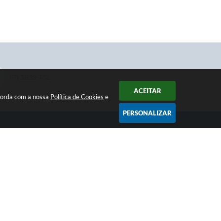
(17) 3839-1152
ACEITAR
ncorda com a nossa
Política de Cookies
e
PERSONALIZAR
NEWSLETTER
Receba informativos da Prefeitura
SIGA