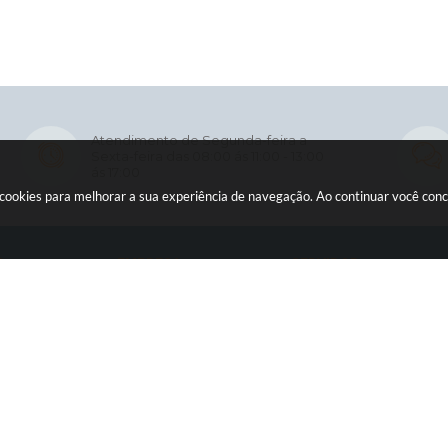
Atendimento de Segunda-feira a
Sexta-feira das 08:00 ás 11:00 - 13:00
ás 17:00
usa cookies para melhorar a sua experiência de navegação. Ao continuar você co
O
EMPRESA
SERVIDOR
Licitações
WebMail
ia
Contratos
Holerite Online
ção
Nota Fiscal Eletrônica
ficial
Diário Oficial
sos
Transparência
rência Pública
Newslatter
o
Telefones Úteis
tter
SIC