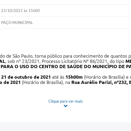
21/10/2021 às 15h00
PAÇO MUNICIPAL
do de São Paulo, torna público para conhecimento de quantos p
AL
, sob nº 23/2021, Processo Licitatório Nº 86/2021, do tipo
M
PARA O USO DO CENTRO DE SAÚDE DO MUNICÍPIO DE PA
a
21 de outubro de 2021
até às
15h00m
(Horário de Brasília) e
o de 2021
(Horário de Brasília), na
Rua Aurélio Parizi, nº232, 
Clique para ver mais
 – Aba Editais de licitação.
saopaulo2.dcfiorilli.com.br:8079/comprasedital/
- 02.Editais.