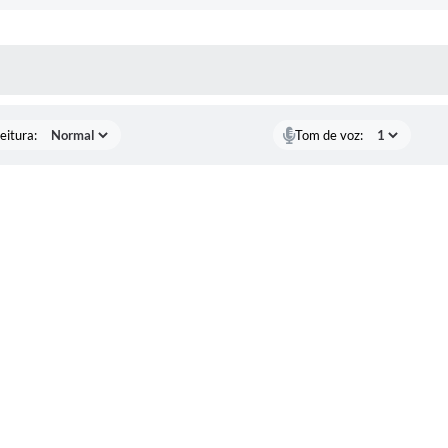
das 08:00h às 17:00h, no Setor de Licitações da Prefeitura, à Ru
 e dos anexos, as cópias dos mesmos poderão ser retiradas no Se
 MÍDIAS
cursos referente ao edital no e-mail:
licitacao@parisi.sp.gov.br.
eitura:
Tom de voz: