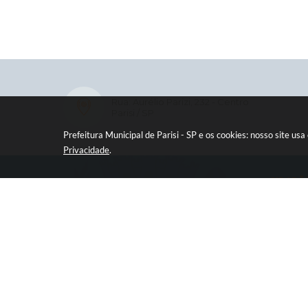
Rua: Aurélio Parizi, 232 - Centro
Parisi / SP
Prefeitura Municipal de Parisi - SP e os cookies: nosso site 
Privacidade
.
CIDADÃ
e-SIC
Ouvidor
Legisla
Diário O
Concur
Transpa
Contat
Newsle