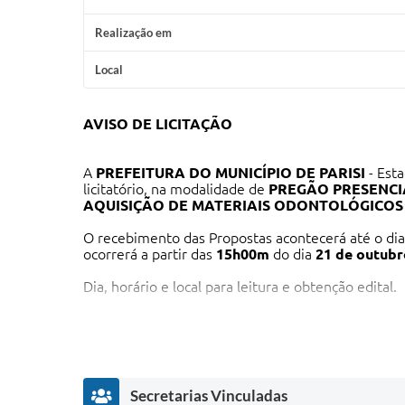
Realização em
Local
AVISO DE LICITAÇÃO
A
PREFEITURA DO MUNICÍPIO DE PARISI
- Esta
licitatório, na modalidade de
PREGÃO PRESENCI
AQUISIÇÃO DE MATERIAIS ODONTOLÓGICOS 
O recebimento das Propostas acontecerá até o di
ocorrerá a partir das
15h00m
do dia
21 de outubr
Dia, horário e local para leitura e obtenção edital.
Endereços eletrônicos:
Portal do Município de Parisi - www.parisi.sp.gov.br
Portal de compras do Município de Parisi -
http://
Secretarias Vinculadas
Presencialmente: