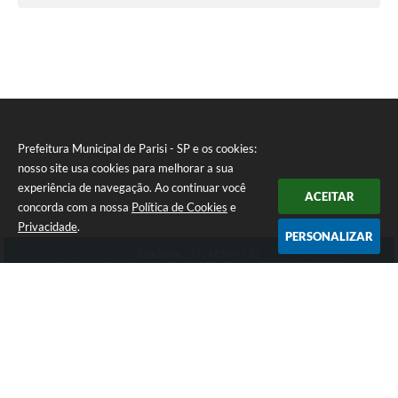
Prefeitura Municipal de Parisi - SP e os cookies:
nosso site usa cookies para melhorar a sua
experiência de navegação. Ao continuar você
ACEITAR
concorda com a nossa
Política de Cookies
e
Privacidade
.
PERSONALIZAR
Telefone: (17) 3839-1152
Endereço: Rua: Aurélio Parizi, 232 - Centro | CEP: 15525-000
Atendimento de Segunda-feira a Sexta-feira das 08:00 ás 11:00 - 13:00 ás 17:00
CNPJ: 59.858.134/0001-90
Prefeitura Municipal de Parisi - SP
Versão do Sistema:
3.5.3 - 19/06/2026
Portal atualizado em:
07/08/2026 15:16
Dados Abertos