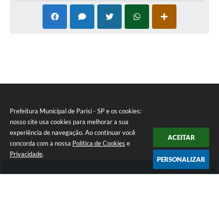
Prefeitura Municipal de Parisi - SP e os cookies:
nosso site usa cookies para melhorar a sua
experiência de navegação. Ao continuar você
ACEITAR
concorda com a nossa
Política de Cookies
e
Privacidade
.
PERSONALIZAR
Telefone: (17) 3839-1152
Endereço: Rua: Aurélio Parizi, 232 - Centro | CEP: 15525-000
Atendimento de Segunda-feira a Sexta-feira das 08:00 ás 11:00 - 13:00 ás 17:00
CNPJ: 59.858.134/0001-90
Prefeitura Municipal de Parisi - SP
Versão do Sistema:
3.5.3 - 19/06/2026