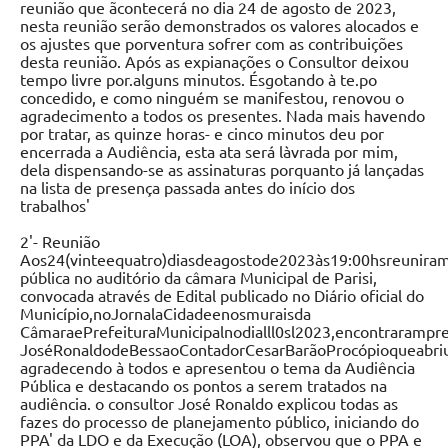
reunião que ãcontecerá no dia 24 de agosto de 2023,
nesta reunião serão demonstrados os valores alocados e
os ajustes que porventura sofrer com as contribuições
desta reunião. Após as expianações o Consultor deixou
tempo livre por.alguns minutos. Ésgotando à te.po
concedido, e como ninguém se manifestou, renovou o
agradecimento a todos os presentes. Nada mais havendo
por tratar, as quinze horas- e cinco minutos deu por
encerrada a Audiência, esta ata será làvrada por mim,
dela dispensando-se as assinaturas porquanto já lançadas
na lista de presença passada antes do início dos
trabalhos'
2'- Reunião
Aos24(vinteequatro)diasdeagostode2023às19:00hsreunira
pública no auditório da câmara Municipal de Parisi,
convocada através de Edital publicado no Diário oficial do
Município,noJornalaCidadeenosmuraisda
CâmaraePrefeituraMunicipalnodialll0sl2023,encontrarampr
JoséRonaldodeBessaoContadorCesarBarãoProcópioqueabriu
agradecendo à todos e apresentou o tema da Audiência
Pública e destacando os pontos a serem tratados na
audiência. o consultor José Ronaldo explicou todas as
fazes do processo de planejamento público, iniciando do
PPA' da LDO e da Execução (LOA), observou que o PPA e