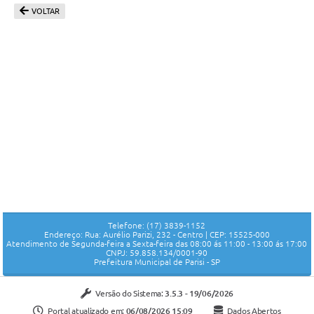
VOLTAR
Telefone: (17) 3839-1152
Endereço: Rua: Aurélio Parizi, 232 - Centro | CEP: 15525-000
Atendimento de Segunda-feira a Sexta-feira das 08:00 ás 11:00 - 13:00 ás 17:00
CNPJ: 59.858.134/0001-90
Prefeitura Municipal de Parisi - SP
Versão do Sistema:
3.5.3 - 19/06/2026
Portal atualizado em:
06/08/2026 15:09
Dados Abertos