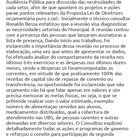
Audiência Pública para discussão das necéssiáades de
cada setor, afim de que apontem os projetos e ações
parae pontos relevantes da Proposta Lei de Diretrizes
orçamentária puru z.ozl.- lnicialmente o técnico consultor
Ronaldo Bessa enfatizou que a ieunião visa diagnosticar
as necessidades setoriais do Municipal. A reunião contou
com a presença das pessoas que lançaram assinaturas a
lista de presença, Dando início aos trabalhos, foi
esclarecido a importância dessa reunião no processo de
elaboração, uma vez que antes de apresentar os dados,
foi efetuado ànalise do comportamento da receita nos
últimos três exercícios e as despesas nos últimos dozes
meses, sendo a despesas só foramcomputadas as
correntes, em virtude de que praticamente 100% das
receitas de capital são de repasse de convenio ou
transferência, na oportunidade foi esclarecido que não
orçamento não há que falar apenas em valores e sim
precisa mensurar as metas fisicas, ou seja, o que se
prêtende realizar com o valor estimado, exemplo:
número de alimentaçao servidos aos alunos,
medicamentos distribuídos, qual a cobertura de
atendimento nas UBS, de pessoas carentes e outras
demandas em diversos setores. O Consultou explicoú
detalhadamente todas as ações e programas de govemo
e reforçou o convite para participação da segunda