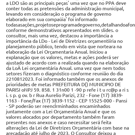
a LDO são as principais peças' uma vez que no PPA deve
conter todas as pretensões da administração municipal,
levando em consideração o programa de govemo
elaborado em sua compaúia' foi informado
todasasações,projetoseprogramadegoverno,detalhandoafo
conforme demonstrativos apresentados em slides. o
consultor, mais uma vez, destacou a importância a
importância da LDo - Lei de Diretrizes orçamentiíria no
planejamento público, tendo em vista que norteara na
elaboração da Lei Orçamentaria Anual. Iniciou a
explanação que os valores, metas e ações poderá ser
ajustado de acordo com a realizada quando na elaboração
da LoÀ Lei orçamentária Anual. uma vez que nem todos
setores fizeram o diagnóstico conforme reunião do dia
2210812023. Foi informado também que os anexos de
prioridades de metas PREFEITURA D() MUNICIPIO DE
PARISI oNPJ 59. 858. 1 31n00 1 -90 p refe i t u rc@p a ri s
i. s p. g ov. b r Rua Aurelio Parizi, 232 - Fone (17) 3839-
1163 - Fone/Fax (17) 3839-1152 - CEP 15525-000 - Pansi
- SP poderão ser reencÍrminhados encaminhados
juntamente com a Lei Orçamentária Anual e que os
valores alocados por departamento também faram
presentes nos anexos e caso necessitar será feita
alterações da Lei de Diretrizes Orçamentária com base na
arecadação até julho de 2023. O Consultor deixou a