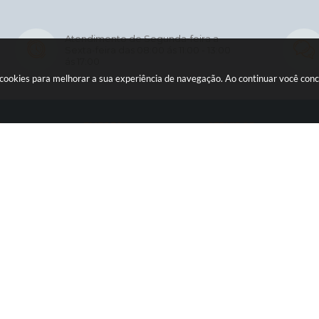
Atendimento de Segunda-feira a
Sexta-feira das 08:00 ás 11:00 - 13:00
ás 17:00
usa cookies para melhorar a sua experiência de navegação. Ao continuar você co
O
EMPRESA
SERVIDOR
Licitações
WebMail
ia
Contratos
Holerite Online
ção
Nota Fiscal Eletrônica
ficial
Diário Oficial
sos
Transparência
rência Pública
Newslatter
o
Telefones Úteis
tter
SIC
es Úteis
Serviços Online
ersão do Sistema:
3.5.3 - 19/06/2026
Portal atualizado em:
06/08/2026