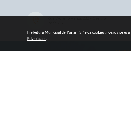
Rua: Aurélio Parizi, 232 - Centro
Parisi / SP
Prefeitura Municipal de Parisi - SP e os cookies: nosso site 
Privacidade
.
CIDADÃ
e-SIC
Ouvidor
Legisla
Diário O
Concur
Transpa
Contat
Newsle
Telefon
V