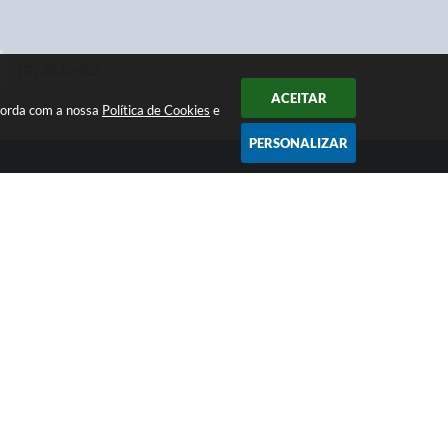
(17) 3839-1152
ACEITAR
ncorda com a nossa
Política de Cookies
e
PERSONALIZAR
NEWSLETTER
Receba informativos da Prefeitura
SIGA
 15:09