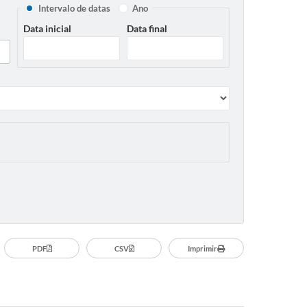
Intervalo de datas
Ano
Data inicial
Data final
PDF
CSV
Imprimir