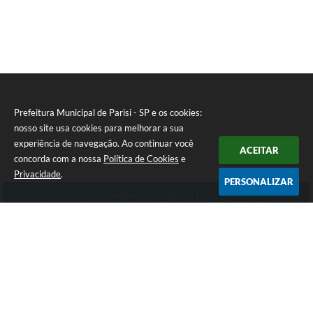
Prefeitura Municipal de Parisi - SP e os cookies:
nosso site usa cookies para melhorar a sua
experiência de navegação. Ao continuar você
ACEITAR
concorda com a nossa
Política de Cookies
e
Privacidade
.
PERSONALIZAR
Telefone: (17) 3839-1152
Endereço: Rua: Aurélio Parizi, 232 - Centro | CEP: 15525-000
Atendimento de Segunda-feira a Sexta-feira das 08:00 ás 11:00 - 13:00 ás 17:00
CNPJ: 59.858.134/0001-90
Prefeitura Municipal de Parisi - SP
Versão do Sistema:
3.5.3 - 19/06/2026
Portal atualizado em:
06/08/2026 15:09
Dados Abertos