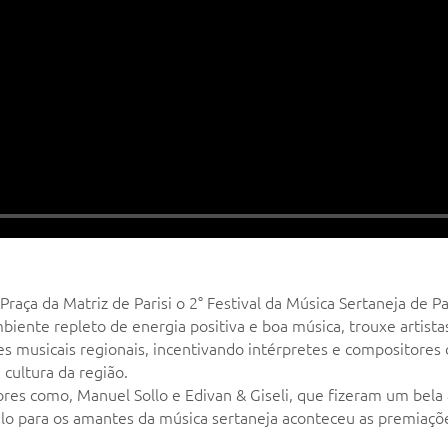
raça da Matriz de Parisi o 2° Festival da Música Sertaneja de Par
ente repleto de energia positiva e boa música, trouxe artistas
zes musicais regionais, incentivando intérpretes e compositores
cultura da região.
res como, Manuel Sollo e Edivan & Giseli, que fizeram um bela
lo para os amantes da música sertaneja aconteceu as premiaçõ