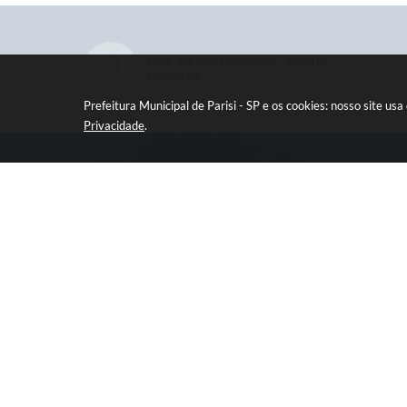
Rua: Aurélio Parizi, 232 - Centro
Parisi / SP
Prefeitura Municipal de Parisi - SP e os cookies: nosso site 
Privacidade
.
CIDADÃ
e-SIC
Ouvidor
Legisla
Diário O
Concur
Transpa
Contat
Newsle
Telefon
V