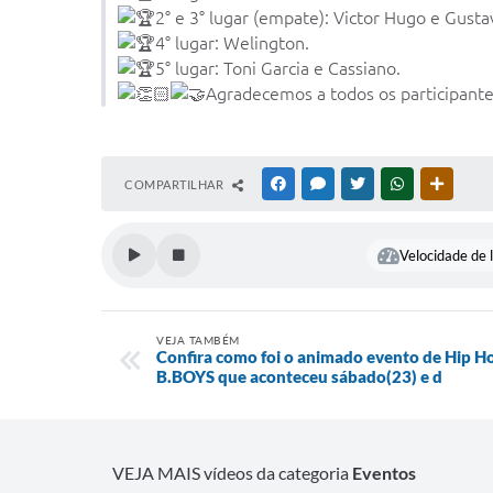
2° e 3° lugar (empate): Victor Hugo e Gusta
4° lugar: Welington.
5° lugar: Toni Garcia e Cassiano.
Agradecemos a todos os participante
COMPARTILHAR
FACEBOOK
MESSENGER
TWITTER
WHATSAPP
OUTRAS
Velocidade de l
VEJA TAMBÉM
Confira como foi o animado evento de Hip 
B.BOYS que aconteceu sábado(23) e d
VEJA MAIS vídeos da categoria
Eventos