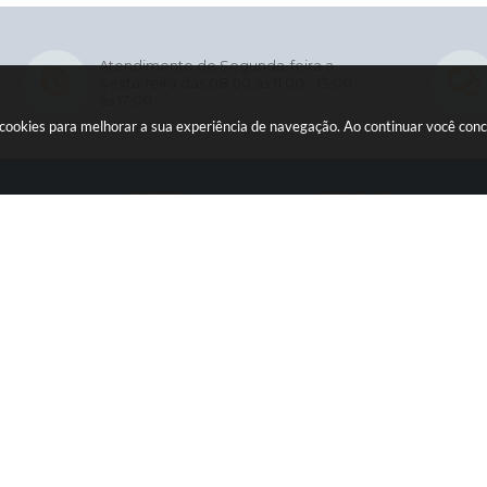
Atendimento de Segunda-feira a
Sexta-feira das 08:00 ás 11:00 - 13:00
ás 17:00
usa cookies para melhorar a sua experiência de navegação. Ao continuar você co
O
EMPRESA
SERVIDOR
Licitações
WebMail
ia
Contratos
Holerite Online
ção
Nota Fiscal Eletrônica
ficial
Diário Oficial
sos
Transparência
rência Pública
Newslatter
o
Telefones Úteis
tter
SIC
es Úteis
Serviços Online
ersão do Sistema:
3.5.3 - 19/06/2026
Portal atualizado em:
06/08/2026