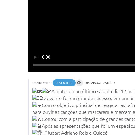
12/08/2023
EVENTOS
735 VISUALIZAÇÕES
Aconteceu no último sábado dia 12, na P
O evento foi um grande sucesso, em um ambi
Com o objetivo principal de resgatar as raí
para ouvir as canções que marcaram e marcam a 
Contou com a participação de grandes canto
Após as apresentações que foi um espetácu
1° lugar: Adriano Reis e Cuiabá.