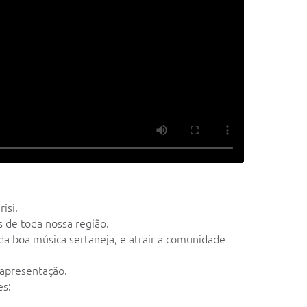
isi.
 de toda nossa região.
 da boa música sertaneja, e atrair a comunidade
 apresentação.
es: