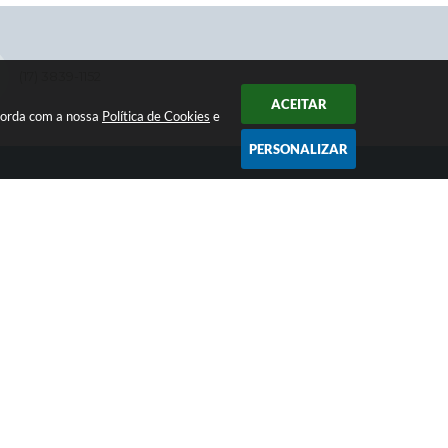
(17) 3839-1152
ACEITAR
ncorda com a nossa
Política de Cookies
e
PERSONALIZAR
NEWSLETTER
Receba informativos da Prefeitura
SIGA
 15:09