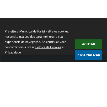
Prefeitura Municipal de Parisi - SP e os cookies:
nosso site usa cookies para melhorar a sua
experiência de navegação. Ao continuar você
ACEITAR
concorda com a nossa
Política de Cookies
e
Privacidade
.
PERSONALIZAR
Telefone: (17) 3839-1152
Endereço: Rua: Aurélio Parizi, 232 - Centro | CEP: 15525-000
Atendimento de Segunda-feira a Sexta-feira das 08:00 ás 11:00 - 13:00 ás 17:00
CNPJ: 59.858.134/0001-90
Prefeitura Municipal de Parisi - SP
Versão do Sistema:
3.5.3 - 19/06/2026
Portal atualizado em:
07/08/2026 15:16
Dados Abertos
Copyright Instar - 2006-2026. Todos os direitos reservados -