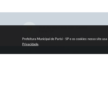
Rua: Aurélio Parizi, 232 - Centro
Parisi / SP
Prefeitura Municipal de Parisi - SP e os cookies: nosso site 
Privacidade
.
CIDADÃ
e-SIC
Ouvidor
Legisla
Diário O
Concur
Transpa
Contat
Newsle
Telefon