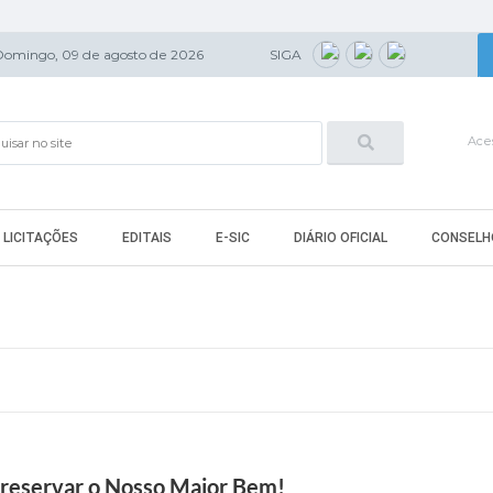
Domingo, 09 de agosto de 2026
SIGA
Aces
LICITAÇÕES
EDITAIS
E-SIC
DIÁRIO OFICIAL
CONSELH
Preservar o Nosso Maior Bem!