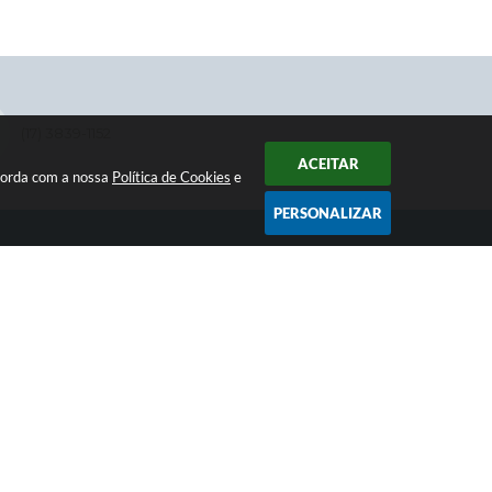
(17) 3839-1152
ACEITAR
ncorda com a nossa
Política de Cookies
e
PERSONALIZAR
NEWSLETTER
Receba informativos da Prefeitura
SIGA