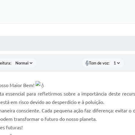
 MÍDIAS
RECEBA NOTÍCIAS
eitura:
Tom de voz:
Nosso Maior Bem!
 essencial para refletirmos sobre a importância deste recurso
tá em risco devido ao desperdício e à poluição.
maneira consciente. Cada pequena ação faz diferença: evitar o d
e podem transformar o futuro do nosso planeta.
es futuras!