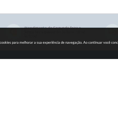
Atendimento de Segunda-feira a
Sexta-feira das 08:00 ás 11:00 - 13:00
ás 17:00
usa cookies para melhorar a sua experiência de navegação. Ao continuar você co
O
EMPRESA
SERVIDOR
Licitações
WebMail
ia
Contratos
Holerite Online
ção
Nota Fiscal Eletrônica
ficial
Diário Oficial
sos
Transparência
rência Pública
Newslatter
o
Telefones Úteis
tter
SIC
es Úteis
Serviços Online