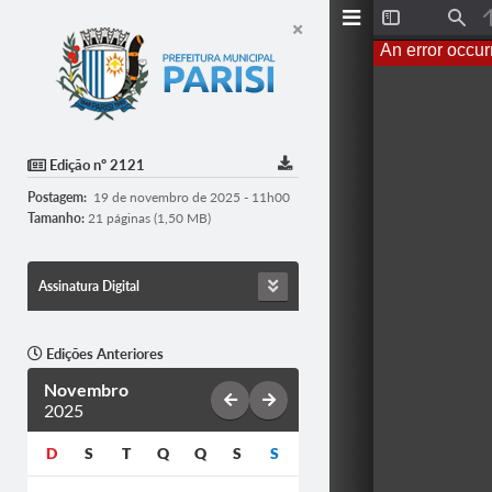
Toggle
Find
Sidebar
An error occur
Edição nº 2121
Postagem:
19 de novembro de 2025 - 11h00
Tamanho:
21 páginas (1,50 MB)
Assinatura Digital
Edições Anteriores
Novembro
2025
D
S
T
Q
Q
S
S