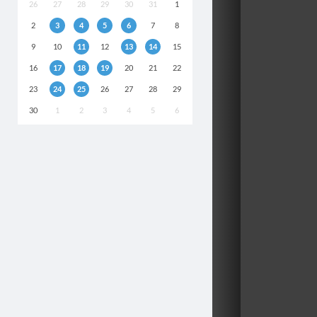
26
27
28
29
30
31
1
2
3
4
5
6
7
8
9
10
11
12
13
14
15
16
17
18
19
20
21
22
23
24
25
26
27
28
29
30
1
2
3
4
5
6