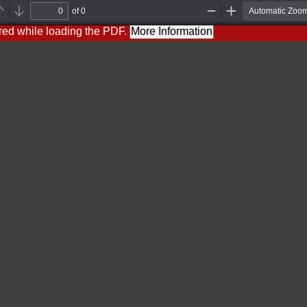
of 0
Previous
Next
Zoom
Zoom
Out
In
red while loading the PDF.
More Information