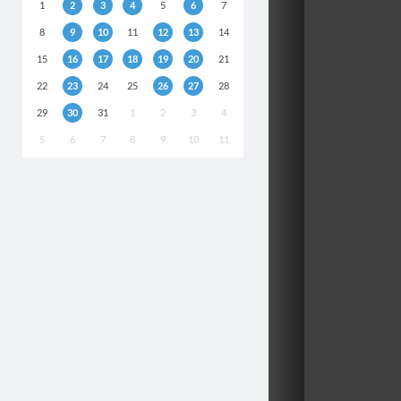
1
2
3
4
5
6
7
8
9
10
11
12
13
14
15
16
17
18
19
20
21
22
23
24
25
26
27
28
29
30
31
1
2
3
4
5
6
7
8
9
10
11