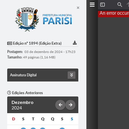
Toggle
Find
Sidebar
An error occur
Edição nº 1894 (Edição Extra)
Postagem:
03 de dezembro de 2024 - 17h23
Tamanho:
49 páginas (1,16 MB)
Assinatura Digital
Edições Anteriores
Dezembro
2024
D
S
T
Q
Q
S
S