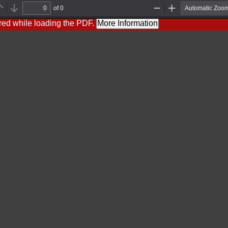
of 0
Previous
Next
Zoom
Zoom
Out
In
red while loading the PDF.
More Information