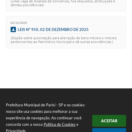
(uma) vaga de Analista de Convênios, fixa requisitos, atribuições e
demais providências)
02/12/2025
LEIS Nº 950, 02 DE DEZEMBRO DE 2025
(Dispõe sobre autorização para alienação de bens móveis e imóveis
pertencentes ao Patrimônio Municipal e dá outras providências.)
Prefeitura Municipal de Parisi - SP e os cookies:
nosso site usa cookies para melhorar a sua
experiência de navegação. Ao continuar você
ACEITAR
Seta
concorda com a nossa
Política de Cookies
e
Privacidade
.